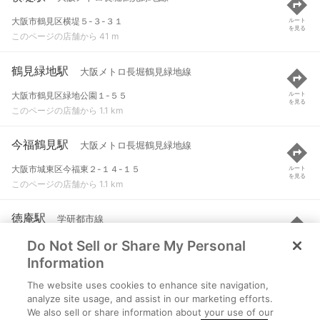
大阪市鶴見区横堤５-３-３１
ルート
を見る
このページの店舗から 41 m
鶴見緑地駅
大阪メトロ長堀鶴見緑地線
大阪市鶴見区緑地公園１-５５
ルート
を見る
このページの店舗から 1.1 km
今福鶴見駅
大阪メトロ長堀鶴見緑地線
大阪市城東区今福東２-１４-１５
ルート
を見る
このページの店舗から 1.1 km
徳庵駅
学研都市線
Do Not Sell or Share My Personal
東大阪市稲田上野１
ルート
を見る
このページの店舗から 1.5 km
Information
The website uses cookies to enhance site navigation,
新森古市駅
大阪メトロ今里筋線
analyze site usage, and assist in our marketing efforts.
We also sell or share information about your use of our
大阪市旭区
ルート