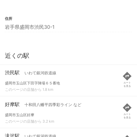
住所
岩手県盛岡市渋民30-1
近くの駅
渋民駅
いわて銀河鉄道線
盛岡市玉山区下田字陣場６５番地
ルート
を見る
このページの店舗から 1.8 km
好摩駅
十和田八幡平四季彩ライン など
盛岡市玉山区好摩
ルート
を見る
このページの店舗から 3.2 km
滝沢駅
いわて銀河鉄道線