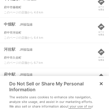
府中市篠根町
ルート
を見る
このページの店舗から 4.6 km
中畑駅
JR福塩線
府中市河佐町
ルート
を見る
このページの店舗から 6.4 km
河佐駅
JR福塩線
府中市久佐町
ルート
を見る
このページの店舗から 6.7 km
府中駅
JR福塩線
Do Not Sell or Share My Personal
府中市府川町
ルート
を見る
このページの店舗から 8 km
Information
The website uses cookies to enhance site navigation,
鵜飼駅
JR福塩線
analyze site usage, and assist in our marketing efforts.
We also sell or share information about your use of our
府中市鵜飼町
ルート