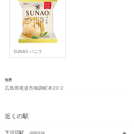
SUNAO バニラ
住所
広島県尾道市御調町本20-2
近くの駅
下川辺駅
JR福塩線