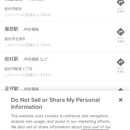
総社市総社
ルート
を見る
このページの店舗から 1.5 km
服部駅
JR吉備線
総社市北溝手
ルート
を見る
このページの店舗から 1.5 km
総社駅
JR伯備線 など
総社市駅前１丁目
ルート
を見る
このページの店舗から 2.8 km
足守駅
JR吉備線
Do Not Sell or Share My Personal
岡山市北区福崎80-119
ルート
を見る
このページの店舗から 3.9 km
Information
The website uses cookies to enhance site navigation,
清音駅
JR伯備線 など
analyze site usage, and assist in our marketing efforts.
We also sell or share information about your use of our
総社市清音上中島
ルート