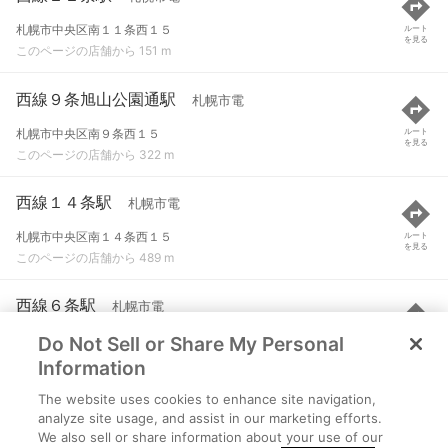
札幌市中央区南１１条西１５
ルート
を見る
このページの店舗から 151 m
西線９条旭山公園通駅
札幌市電
札幌市中央区南９条西１５
ルート
を見る
このページの店舗から 322 m
西線１４条駅
札幌市電
札幌市中央区南１４条西１５
ルート
を見る
このページの店舗から 489 m
西線６条駅
札幌市電
Do Not Sell or Share My Personal
札幌市中央区南６条西１５
ルート
を見る
このページの店舗から 729 m
Information
The website uses cookies to enhance site navigation,
西線１６条駅
札幌市電
analyze site usage, and assist in our marketing efforts.
We also sell or share information about your use of our
札幌市中央区南１７条西１５
ルート