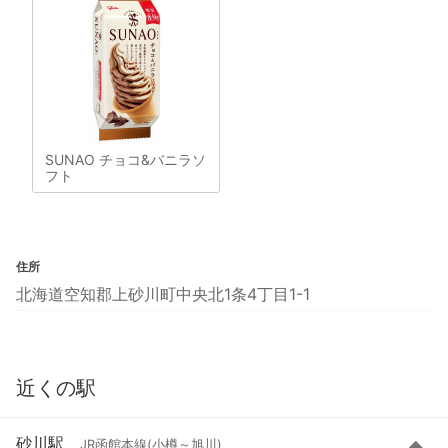
SUNAO チョコ&バニラソ
フト
住所
北海道空知郡上砂川町中央北1条4丁目1-1
近くの駅
砂川駅
JR函館本線(小樽～旭川)