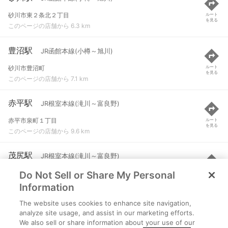
砂川市東２条北２丁目
ルート
を見る
このページの店舗から 6.3 km
豊沼駅
JR函館本線(小樽～旭川)
砂川市豊沼町
ルート
を見る
このページの店舗から 7.1 km
赤平駅
JR根室本線(滝川～富良野)
赤平市泉町１丁目
ルート
を見る
このページの店舗から 9.6 km
茂尻駅
JR根室本線(滝川～富良野)
Do Not Sell or Share My Personal
赤平市字茂尻町南２丁目
ルート
を見る
このページの店舗から 9.9 km
Information
The website uses cookies to enhance site navigation,
奈井江駅
JR函館本線(小樽～旭川)
analyze site usage, and assist in our marketing efforts.
We also sell or share information about your use of our
空知郡奈井江町本町１区
ルート