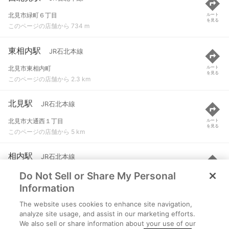
北見市緑町６丁目
ルート
を見る
このページの店舗から 734 m
東相内駅
JR石北本線
北見市東相内町
ルート
を見る
このページの店舗から 2.3 km
北見駅
JR石北本線
北見市大通西１丁目
ルート
を見る
このページの店舗から 5 km
相内駅
JR石北本線
Do Not Sell or Share My Personal
北見市相内町
ルート
を見る
このページの店舗から 6.4 km
Information
The website uses cookies to enhance site navigation,
柏陽駅
JR石北本線
analyze site usage, and assist in our marketing efforts.
We also sell or share information about your use of our
北見市並木町
ルート