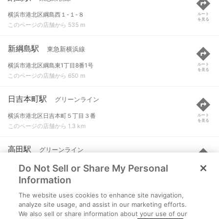
横浜市港北区綱島西１-１-８
ルート
を見る
このページの店舗から 535 m
新綱島駅
東急新横浜線
横浜市港北区綱島東1丁目8番1号
ルート
を見る
このページの店舗から 650 m
日吉本町駅
グリーンライン
横浜市港北区日吉本町５丁目３番
ルート
を見る
このページの店舗から 1.3 km
高田駅
グリーンライン
Do Not Sell or Share My Personal
横浜市港北区高田東３丁目１番先
ルート
を見る
このページの店舗から 1.5 km
Information
The website uses cookies to enhance site navigation,
大倉山駅
東急東横線
analyze site usage, and assist in our marketing efforts.
We also sell or share information about your use of our
横浜市港北区大倉山一丁目1-1
ルート