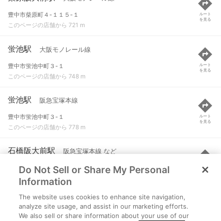
豊中市柴原町４-１１５-１
ルート
を見る
このページの店舗から 721 m
蛍池駅
大阪モノレール線
豊中市蛍池中町３-１
ルート
を見る
このページの店舗から 748 m
蛍池駅
阪急宝塚本線
豊中市蛍池中町３-１
ルート
を見る
このページの店舗から 778 m
石橋阪大前駅
阪急宝塚本線 など
Do Not Sell or Share My Personal
池田市石橋２-１８-１
ルート
を見る
このページの店舗から 926 m
Information
The website uses cookies to enhance site navigation,
大阪空港駅
大阪モノレール線
analyze site usage, and assist in our marketing efforts.
We also sell or share information about your use of our
豊中市蛍池西町３-５５１
ルート