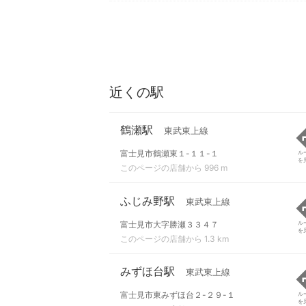
近くの駅
鶴瀬駅
東武東上線
富士見市鶴瀬東１-１１-１
ル
を
このページの店舗から 996 m
ふじみ野駅
東武東上線
富士見市大字勝瀬３３４７
ル
を
このページの店舗から 1.3 km
みずほ台駅
東武東上線
富士見市東みずほ台２-２９-１
ル
を