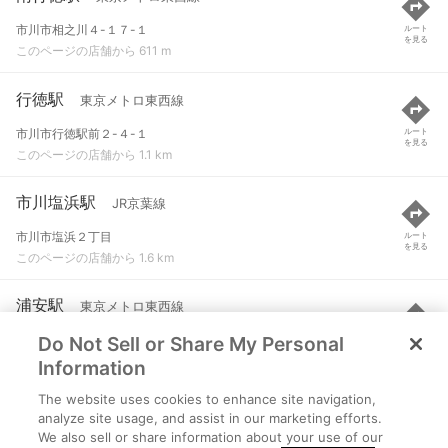
市川市相之川４-１７-１
ルート
を見る
このページの店舗から 611 m
行徳駅
東京メトロ東西線
市川市行徳駅前２-４-１
ルート
を見る
このページの店舗から 1.1 km
市川塩浜駅
JR京葉線
市川市塩浜２丁目
ルート
を見る
このページの店舗から 1.6 km
浦安駅
東京メトロ東西線
Do Not Sell or Share My Personal
浦安市北栄１-１３-１
ルート
を見る
このページの店舗から 1.7 km
Information
The website uses cookies to enhance site navigation,
妙典駅
東京メトロ東西線
analyze site usage, and assist in our marketing efforts.
We also sell or share information about your use of our
市川市富浜１-２-１０
ルート