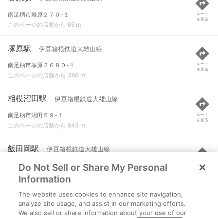
南足柄市岩原２７０-１
ルート
を見る
このページの店舗から 65 m
塚原駅
伊豆箱根鉄道大雄山線
南足柄市塚原２６８０-１
ルート
を見る
このページの店舗から 360 m
相模沼田駅
伊豆箱根鉄道大雄山線
南足柄市沼田５９-１
ルート
を見る
このページの店舗から 843 m
飯田岡駅
伊豆箱根鉄道大雄山線
Do Not Sell or Share My Personal
小田原市飯田岡５４５
ルート
を見る
このページの店舗から 1.5 km
Information
The website uses cookies to enhance site navigation,
富水駅
小田急線
analyze site usage, and assist in our marketing efforts.
We also sell or share information about your use of our
小田原市堀之内
ルート