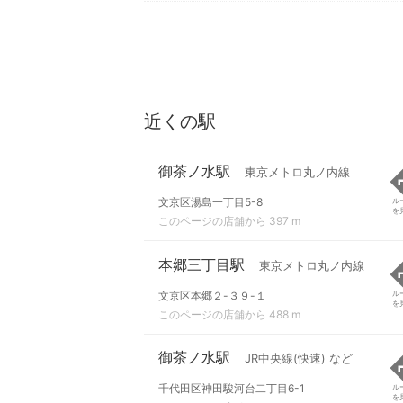
近くの駅
御茶ノ水駅
東京メトロ丸ノ内線
文京区湯島一丁目5-8
ル
を
このページの店舗から 397 m
本郷三丁目駅
東京メトロ丸ノ内線
文京区本郷２-３９-１
ル
を
このページの店舗から 488 m
御茶ノ水駅
JR中央線(快速) など
千代田区神田駿河台二丁目6-1
ル
を