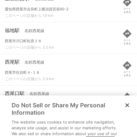
愛知県西尾市吉良町上横須賀宮前60-2
ルート
を見る
このページの店舗から 1.6 km
福地駅
名鉄西尾線
西尾市川口町松原２８
ルート
を見る
このページの店舗から 3.5 km
西尾駅
名鉄西尾線
西尾市住吉町４-１８
ルート
を見る
このページの店舗から 3.9 km
西尾口駅
名鉄西尾線
Do Not Sell or Share My Personal
西尾市寄住町柴草７-３
ルート
を見る
このページの店舗から 4.2 km
Information
The website uses cookies to enhance site navigation,
吉良吉田駅
名鉄西尾線 など
analyze site usage, and assist in our marketing efforts.
We also sell or share information about your use of our
愛知県西尾市吉良町吉田船戸5
ルート