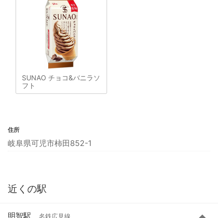
SUNAO チョコ&バニラソ
フト
住所
岐阜県可児市柿田852-1
近くの駅
明智駅
名鉄広見線