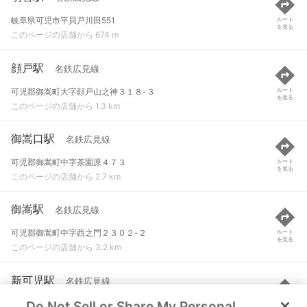
岐阜県可児市平貝戸川田551
ルート
を見る
このページの店舗から 674 m
顔戸駅
名鉄広見線
可児郡御嵩町大字顔戸山之神３１８-３
ルート
を見る
このページの店舗から 1.3 km
御嵩口駅
名鉄広見線
可児郡御嵩町中字茶園原４７３
ルート
を見る
このページの店舗から 2.7 km
御嵩駅
名鉄広見線
可児郡御嵩町中字西之門２３０２-２
ルート
を見る
このページの店舗から 3.2 km
新可児駅
名鉄広見線
Do Not Sell or Share My Personal
可児市下恵土字前田１２２５-１
ルート