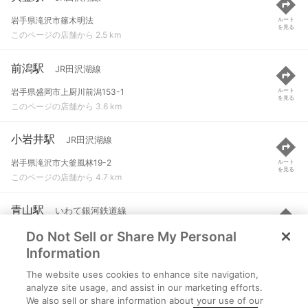
岩手県滝沢市篠木明法
ルート
を見る
このページの店舗から 2.5 km
前潟駅
JR田沢湖線
岩手県盛岡市上厨川前潟153-1
ルート
を見る
このページの店舗から 3.6 km
小岩井駅
JR田沢湖線
岩手県滝沢市大釜風林19-2
ルート
を見る
このページの店舗から 4.7 km
青山駅
いわて銀河鉄道線
Do Not Sell or Share My Personal
盛岡市青山２丁目２番４０号
ルート
を見る
このページの店舗から 5.6 km
Information
The website uses cookies to enhance site navigation,
盛岡駅
JR田沢湖線 など
analyze site usage, and assist in our marketing efforts.
We also sell or share information about your use of our
盛岡市盛岡駅前通
ルート