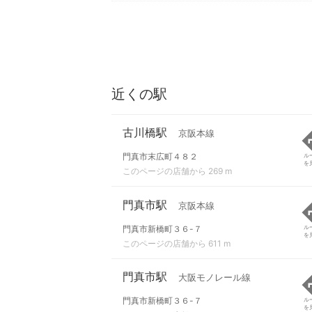
近くの駅
古川橋駅
京阪本線
門真市末広町４８２
ル
を
このページの店舗から 269 m
門真市駅
京阪本線
門真市新橋町３６-７
ル
を
このページの店舗から 611 m
門真市駅
大阪モノレール線
門真市新橋町３６-７
ル
を