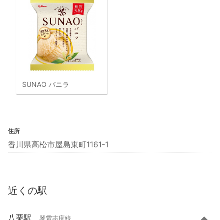
SUNAO バニラ
住所
香川県高松市屋島東町1161-1
近くの駅
八栗駅
琴電志度線