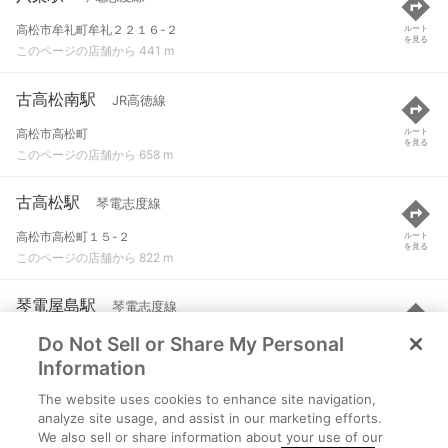
高松市牟礼町牟礼２２１６-２
ルート
を見る
このページの店舗から 441 m
古高松南駅
JR高徳線
高松市高松町
ルート
を見る
このページの店舗から 658 m
古高松駅
琴電志度線
高松市高松町１５-２
ルート
を見る
このページの店舗から 822 m
琴電屋島駅
琴電志度線
Do Not Sell or Share My Personal
高松市屋島中町２７０-１
ルート
を見る
このページの店舗から 1.3 km
Information
The website uses cookies to enhance site navigation,
屋島駅
JR高徳線
analyze site usage, and assist in our marketing efforts.
We also sell or share information about your use of our
高松市高松町帰来
ルート