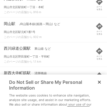
岡山市北区駅前町一丁目・本町
ルート
を見る
このページの店舗から 916 m
岡山駅
JR山陽本線(姫路～岡山) など
岡山市北区駅元町1番1号
ルート
を見る
このページの店舗から 932 m
西川緑道公園駅
東山線 など
岡山市北区野田屋町一丁目・平和町
ルート
を見る
このページの店舗から 1.1 km
新西大寺町筋駅
清輝橋線
Do Not Sell or Share My Personal
岡山市北区田町二丁目・表町三丁目
ルート
を見る
このページの店舗から 1.2 km
Information
The website uses cookies to enhance site navigation,
田町駅
清輝橋線
analyze site usage, and assist in our marketing efforts.
We also sell or share information about your use of our
岡山市北区田町一丁目・中山下二丁目
ルート