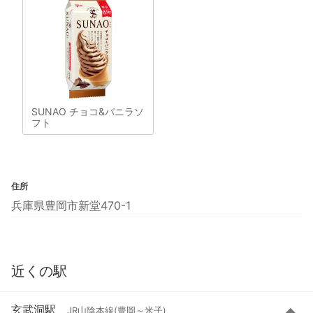
SUNAO チョコ&バニラソ
フト
住所
兵庫県豊岡市新堂470-1
近くの駅
玄武洞駅
JR山陰本線(豊岡～米子)