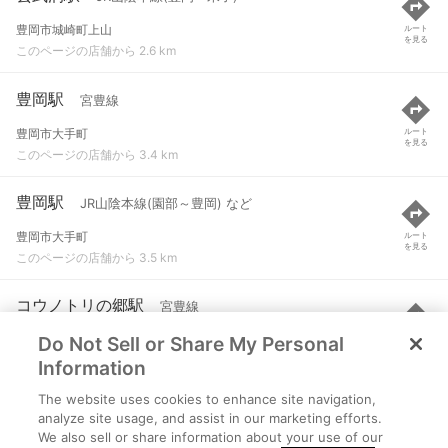
豊岡市城崎町上山
ルート
を見る
このページの店舗から 2.6 km
豊岡駅
宮豊線
豊岡市大手町
ルート
を見る
このページの店舗から 3.4 km
豊岡駅
JR山陰本線(園部～豊岡) など
豊岡市大手町
ルート
を見る
このページの店舗から 3.5 km
コウノトリの郷駅
宮豊線
Do Not Sell or Share My Personal
豊岡市日撫
ルート
を見る
このページの店舗から 4.6 km
Information
The website uses cookies to enhance site navigation,
城崎温泉駅
JR山陰本線(豊岡～米子)
analyze site usage, and assist in our marketing efforts.
We also sell or share information about your use of our
豊岡市城崎町今津稗田
ルート