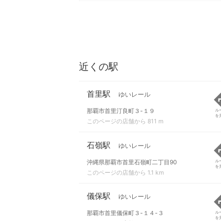
近くの駅
首里駅
ゆいレール
那覇市首里汀良町３-１９
ル
を
このページの店舗から 811 m
石嶺駅
ゆいレール
沖縄県那覇市首里石嶺町二丁目90
ル
を
このページの店舗から 1.1 km
儀保駅
ゆいレール
那覇市首里儀保町３-１４-３
ル
を