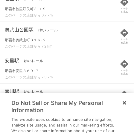
那覇市首里汀良町３-１９
ルート
を見る
このページの店舗から 6.7 km
奥武山公園駅
ゆいレール
那覇市奥武山町３１６-２
ルート
を見る
このページの店舗から 7.2 km
安里駅
ゆいレール
那覇市安里３８９-７
ルート
を見る
このページの店舗から 7.3 km
壺川駅
ゆいレール
Do Not Sell or Share My Personal
那覇市壺川３-１０６
ルート
を見る
このページの店舗から 7.3 km
Information
The website uses cookies to enhance site navigation,
儀保駅
ゆいレール
analyze site usage, and assist in our marketing efforts.
We also sell or share information about your use of our
那覇市首里儀保町３-１４-３
ルート