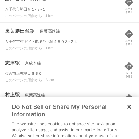
八千代市勝田台１-８-１
ルート
を見る
このページの店舗から 1.1 km
東葉勝田台駅
東葉高速線
八千代市村上字下市場台北側４５０３-２４
ルート
を見る
このページの店舗から 1.1 km
志津駅
京成本線
佐倉市上志津１６６９
ルート
を見る
このページの店舗から 1.6 km
村上駅
東葉高速線
Do Not Sell or Share My Personal
八千代市村上字辺田前４０８９-２
ルート
を見る
このページの店舗から 2.2 km
Information
The website uses cookies to enhance site navigation,
京成大和田駅
京成本線
analyze site usage, and assist in our marketing efforts.
We also sell or share information about your use of our
八千代市大和田字小板橋３０８
ルート