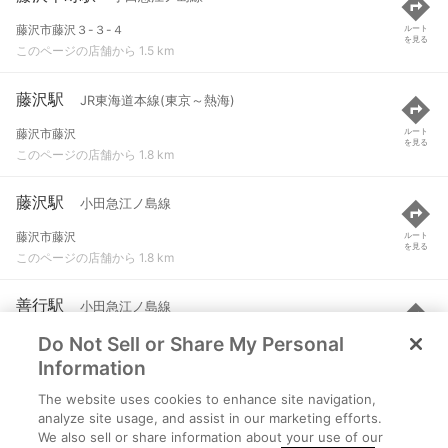
藤沢市藤沢３-３-４
ルート
を見る
このページの店舗から 1.5 km
藤沢駅
JR東海道本線(東京～熱海)
藤沢市藤沢
ルート
を見る
このページの店舗から 1.8 km
藤沢駅
小田急江ノ島線
藤沢市藤沢
ルート
を見る
このページの店舗から 1.8 km
善行駅
小田急江ノ島線
Do Not Sell or Share My Personal
藤沢市善行１-２７
ルート
を見る
このページの店舗から 1.9 km
Information
The website uses cookies to enhance site navigation,
藤沢駅
江ノ島電鉄線
analyze site usage, and assist in our marketing efforts.
We also sell or share information about your use of our
藤沢市藤沢
ルート