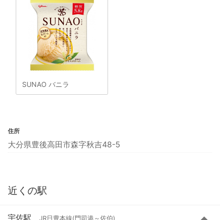
SUNAO バニラ
住所
大分県豊後高田市森字秋吉48-5
近くの駅
宇佐駅
JR日豊本線(門司港～佐伯)