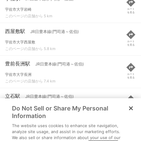
宇佐市大字岩崎
ルート
を見る
このページの店舗から 5 km
西屋敷駅
JR日豊本線(門司港～佐伯)
宇佐市大字西屋敷
ルート
を見る
このページの店舗から 5.8 km
豊前長洲駅
JR日豊本線(門司港～佐伯)
宇佐市大字長洲
ルート
を見る
このページの店舗から 7.4 km
立石駅
JR日豊本線(門司港～佐伯)
Do Not Sell or Share My Personal
杵築市山香町立石
ルート
を見る
このページの店舗から 7.6 km
Information
The website uses cookies to enhance site navigation,
柳ケ浦駅
JR日豊本線(門司港～佐伯)
analyze site usage, and assist in our marketing efforts.
We also sell or share information about your use of our
大分県宇佐市大字江須賀
ルート