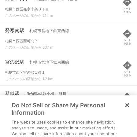
札幌市西区発寒十条３丁目
ルート
を見る
このページの店舗から 214 m
発寒南駅
札幌市営地下鉄東西線
札幌市西区西町北７
ルート
を見る
このページの店舗から 837 m
宮の沢駅
札幌市営地下鉄東西線
札幌市西区宮の沢１条１
ルート
を見る
このページの店舗から 1.2 km
琴似駅
JR函館本線(小樽～旭川)
Do Not Sell or Share My Personal
札幌市西区琴似2条2丁目
ルート
を見る
このページの店舗から 1.5 km
Information
The website uses cookies to enhance site navigation,
発寒駅
JR函館本線(小樽～旭川)
analyze site usage, and assist in our marketing efforts.
We also sell or share information about your use of our
札幌市西区発寒９条１３丁目
ルート