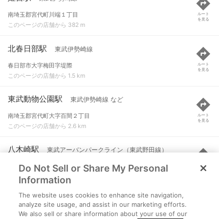
南埼玉郡宮代町川端１丁目
ルート
を見る
このページの店舗から 382 m
北春日部駅
東武伊勢崎線
春日部市大字梅田字堤際
ルート
を見る
このページの店舗から 1.5 km
東武動物公園駅
東武伊勢崎線 など
南埼玉郡宮代町大字百間２丁目
ルート
を見る
このページの店舗から 2.6 km
八木崎駅
東武アーバンパークライン（東武野田線）
Do Not Sell or Share My Personal
春日部市大字粕壁６９４６
ルート
を見る
このページの店舗から 2.7 km
Information
The website uses cookies to enhance site navigation,
春日部駅
東武伊勢崎線 など
analyze site usage, and assist in our marketing efforts.
We also sell or share information about your use of our
春日部市粕壁１丁目
ルート