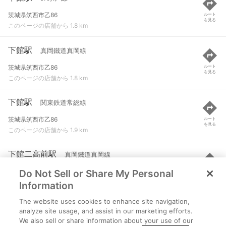
茨城県筑西市乙86
ルート
を見る
このページの店舗から 1.8 km
下館駅
真岡鐵道真岡線
茨城県筑西市乙86
ルート
を見る
このページの店舗から 1.8 km
下館駅
関東鉄道常総線
茨城県筑西市乙86
ルート
を見る
このページの店舗から 1.9 km
下館二高前駅
真岡鐵道真岡線
Do Not Sell or Share My Personal
筑西市岡芹
ルート
を見る
このページの店舗から 2.2 km
Information
The website uses cookies to enhance site navigation,
折本駅
真岡鐵道真岡線
analyze site usage, and assist in our marketing efforts.
We also sell or share information about your use of our
筑西市折本
ルート