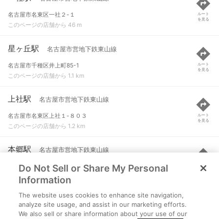
名古屋市名東区一社２-１
ルート
を見る
このページの店舗から 46 m
星ヶ丘駅
名古屋市営地下鉄東山線
名古屋市千種区井上町85-1
ルート
を見る
このページの店舗から 1.1 km
上社駅
名古屋市営地下鉄東山線
名古屋市名東区上社１-８０３
ルート
を見る
このページの店舗から 1.2 km
本郷駅
名古屋市営地下鉄東山線
Do Not Sell or Share My Personal
名古屋市名東区本郷２-１５３
ルート
を見る
このページの店舗から 1.8 km
Information
The website uses cookies to enhance site navigation,
東山公園駅
名古屋市営地下鉄東山線
analyze site usage, and assist in our marketing efforts.
We also sell or share information about your use of our
名古屋市千種区東山通５-１
ルート