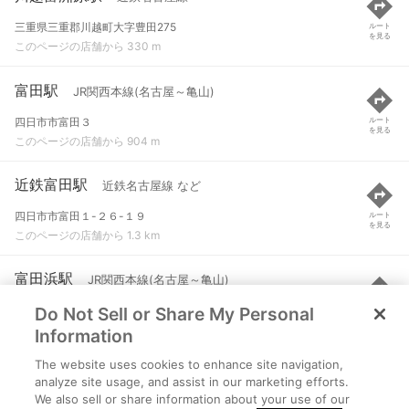
三重県三重郡川越町大字豊田275
ルート
を見る
このページの店舗から 330 m
富田駅
JR関西本線(名古屋～亀山)
四日市市富田３
ルート
を見る
このページの店舗から 904 m
近鉄富田駅
近鉄名古屋線 など
四日市市富田１-２６-１９
ルート
を見る
このページの店舗から 1.3 km
富田浜駅
JR関西本線(名古屋～亀山)
Do Not Sell or Share My Personal
四日市市東茂福町
ルート
を見る
このページの店舗から 2.1 km
Information
The website uses cookies to enhance site navigation,
朝日駅
JR関西本線(名古屋～亀山)
analyze site usage, and assist in our marketing efforts.
We also sell or share information about your use of our
三重郡朝日町柿
ルート