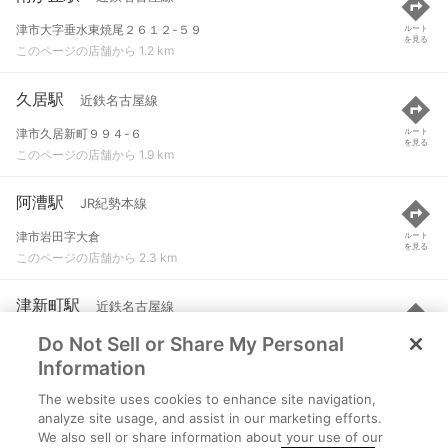
津市大字垂水東焼尾２６１２-５９
ルート
を見る
このページの店舗から 1.2 km
久居駅
近鉄名古屋線
津市久居新町９９４-６
ルート
を見る
このページの店舗から 1.9 km
阿漕駅
JR紀勢本線
津市岩田字大倉
ルート
を見る
このページの店舗から 2.3 km
津新町駅
近鉄名古屋線
Do Not Sell or Share My Personal
津市新町１-５-３５
ルート
を見る
このページの店舗から 3 km
Information
The website uses cookies to enhance site navigation,
桃園駅
近鉄名古屋線
analyze site usage, and assist in our marketing efforts.
We also sell or share information about your use of our
津市牧町３７５
ルート