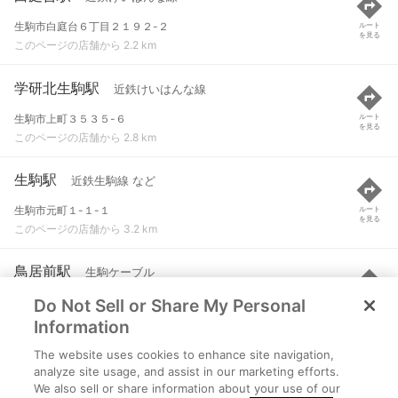
生駒市白庭台６丁目２１９２-２
ルート
を見る
このページの店舗から 2.2 km
学研北生駒駅
近鉄けいはんな線
生駒市上町３５３５-６
ルート
を見る
このページの店舗から 2.8 km
生駒駅
近鉄生駒線 など
生駒市元町１-１-１
ルート
を見る
このページの店舗から 3.2 km
鳥居前駅
生駒ケーブル
Do Not Sell or Share My Personal
生駒市元町１丁目１０-１
ルート
を見る
このページの店舗から 3.3 km
Information
The website uses cookies to enhance site navigation,
東生駒駅
近鉄奈良線
analyze site usage, and assist in our marketing efforts.
We also sell or share information about your use of our
生駒市東生駒１-６
ルート