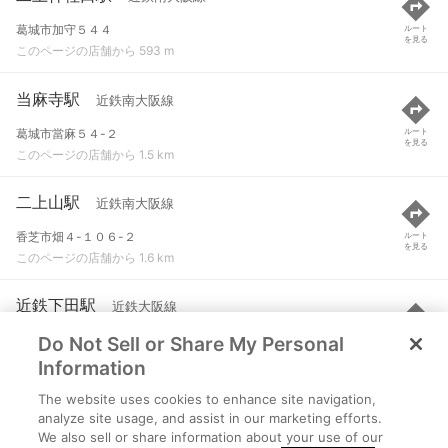
葛城市加守５４４
ルート
を見る
このページの店舗から 593 m
当麻寺駅
近鉄南大阪線
葛城市當麻５４-２
ルート
を見る
このページの店舗から 1.5 km
二上山駅
近鉄南大阪線
香芝市畑４-１０６-２
ルート
を見る
このページの店舗から 1.6 km
近鉄下田駅
近鉄大阪線
Do Not Sell or Share My Personal
香芝市下田西１-７-１４
ルート
を見る
このページの店舗から 1.8 km
Information
The website uses cookies to enhance site navigation,
香芝駅
JR和歌山線
analyze site usage, and assist in our marketing efforts.
We also sell or share information about your use of our
香芝市下田西１丁目
ルート