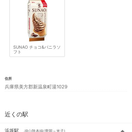
SUNAO チョコ&バニラソ
フト
住所
兵庫県美方郡新温泉町湯1029
近くの駅
浜坂駅
JR山陰本線(豊岡～米子)