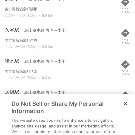
美方郡新温泉町浜坂
ルート
を見る
このページの店舗から 8.6 km
久谷駅
JR山陰本線(豊岡～米子)
美方郡新温泉町久谷
ルート
を見る
このページの店舗から 8.8 km
諸寄駅
JR山陰本線(豊岡～米子)
美方郡新温泉町諸寄
ルート
を見る
このページの店舗から 9.3 km
居組駅
JR山陰本線(豊岡～米子)
Do Not Sell or Share My Personal
美方郡新温泉町居組
ルート
を見る
このページの店舗から 11 km
Information
The website uses cookies to enhance site navigation,
餘部駅
JR山陰本線(豊岡～米子)
analyze site usage, and assist in our marketing efforts.
We also sell or share information about your use of our
美方郡香美町香住区余部
ルート