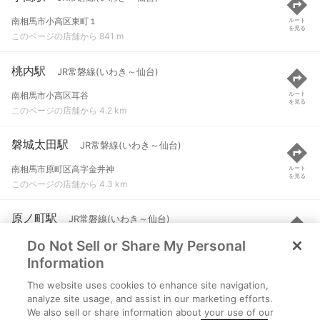
南相馬市小高区東町１
ルート
を見る
このページの店舗から 841 m
桃内駅
JR常磐線(いわき～仙台)
南相馬市小高区耳谷
ルート
を見る
このページの店舗から 4.2 km
磐城太田駅
JR常磐線(いわき～仙台)
南相馬市原町区高字金井神
ルート
を見る
このページの店舗から 4.3 km
原ノ町駅
JR常磐線(いわき～仙台)
Do Not Sell or Share My Personal
南相馬市原町区旭町２
ルート
を見る
このページの店舗から 8.1 km
Information
The website uses cookies to enhance site navigation,
浪江駅
JR常磐線(いわき～仙台)
analyze site usage, and assist in our marketing efforts.
We also sell or share information about your use of our
双葉郡浪江町大字権現堂
ルート