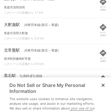
青森市浪岡浪岡
ルート
を見る
このページの店舗から 1.7 km
大釈迦駅
JR奥羽本線(新庄～青森)
青森市浪岡大釈迦
ルート
を見る
このページの店舗から 5.3 km
北常盤駅
JR奥羽本線(新庄～青森)
南津軽郡藤崎町常盤
ルート
を見る
このページの店舗から 6.5 km
黒石駅
弘南鉄道弘南線
Do Not Sell or Share My Personal
黒石市緑町１-１１５
ルート
を見る
このページの店舗から 6.9 km
Information
The website uses cookies to enhance site navigation,
境松駅
弘南鉄道弘南線
analyze site usage, and assist in our marketing efforts.
We also sell or share information about your use of our
黒石市境松２-４６
ルート