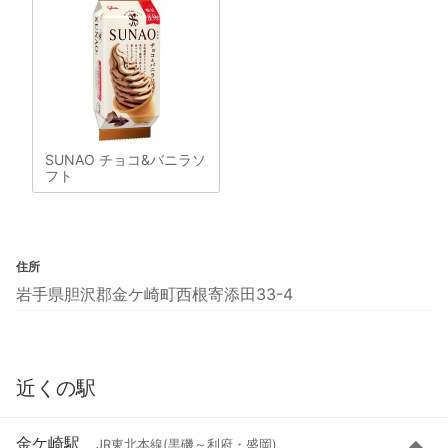
SUNAO チョコ&バニラソ
フト
住所
岩手県胆沢郡金ケ崎町西根寄添田33-4
近くの駅
金ケ崎駅
JR東北本線(黒磯～利府・盛岡)