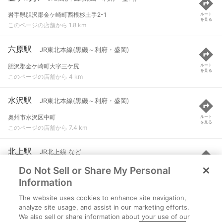
岩手県胆沢郡金ケ崎町西根杉土手2-1
ルート
を見る
このページの店舗から 1.8 km
六原駅
JR東北本線(黒磯～利府・盛岡)
胆沢郡金ケ崎町大字三ケ尻
ルート
を見る
このページの店舗から 4 km
水沢駅
JR東北本線(黒磯～利府・盛岡)
奥州市水沢区中町
ルート
を見る
このページの店舗から 7.4 km
北上駅
JR北上線 など
Do Not Sell or Share My Personal
北上市大通り１丁目
ルート
を見る
このページの店舗から 10.2 km
Information
The website uses cookies to enhance site navigation,
柳原駅
JR北上線
analyze site usage, and assist in our marketing efforts.
We also sell or share information about your use of our
北上市柳原町１丁目
ルート