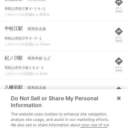
和歌山市松江東４-１４-１
ルート
を見る
このページの店舗から 979 m
中松江駅
南海加太線
和歌山市松江中３-３-１
ルート
を見る
このページの店舗から 1.3 km
紀ノ川駅
南海本線 など
和歌山市市小路１６２-３
ルート
を見る
このページの店舗から 2 km
八幡前駅
南海加太線
Do Not Sell or Share My Personal
和歌山市古屋２２２-２
ルート
を見る
このページの店舗から 2.1 km
Information
The website uses cookies to enhance site navigation,
和歌山大学前駅
南海本線
analyze site usage, and assist in our marketing efforts.
We also sell or share information about your use of our
和歌山県和歌山市中575番地3
ルート