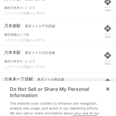
港区六本木６-１-２５
ルート
を見る
このページの店舗から 550 m
乃木坂駅
東京メトロ千代田線
港区南青山１丁目
ルート
を見る
このページの店舗から 597 m
六本木駅
東京メトロ日比谷線
港区六本木６-１-２５
ルート
を見る
このページの店舗から 671 m
六本木一丁目駅
東京メトロ南北線
Do Not Sell or Share My Personal
港区六本木１-４-１
ルート
を見る
このページの店舗から 712 m
Information
The website uses cookies to enhance site navigation,
赤坂駅
東京メトロ千代田線
analyze site usage, and assist in our marketing efforts.
We also sell or share information about your use of our
港区赤坂５丁目
ルート