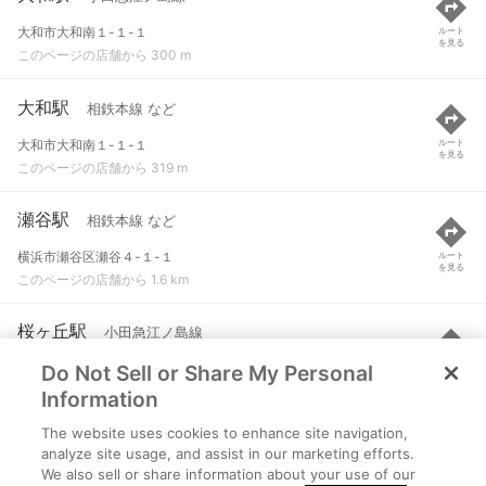
大和市大和南１-１-１
ルート
を見る
このページの店舗から 300 m
大和駅
相鉄本線 など
大和市大和南１-１-１
ルート
を見る
このページの店舗から 319 m
瀬谷駅
相鉄本線 など
横浜市瀬谷区瀬谷４-１-１
ルート
を見る
このページの店舗から 1.6 km
桜ヶ丘駅
小田急江ノ島線
Do Not Sell or Share My Personal
神奈川県大和市福田
ルート
を見る
このページの店舗から 2.1 km
Information
The website uses cookies to enhance site navigation,
相模大塚駅
相鉄本線 など
analyze site usage, and assist in our marketing efforts.
We also sell or share information about your use of our
大和市桜森３-１-１
ルート