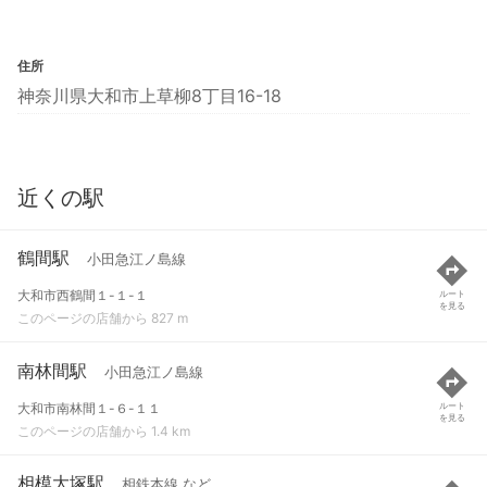
住所
神奈川県大和市上草柳8丁目16-18
近くの駅
鶴間駅
小田急江ノ島線
大和市西鶴間１-１-１
ルート
を見る
このページの店舗から 827 m
南林間駅
小田急江ノ島線
大和市南林間１-６-１１
ルート
を見る
このページの店舗から 1.4 km
相模大塚駅
相鉄本線 など