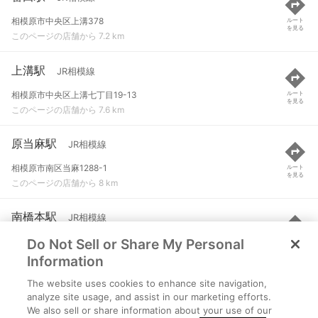
相模原市中央区上溝378
ルート
を見る
このページの店舗から 7.2 km
上溝駅
JR相模線
相模原市中央区上溝七丁目19-13
ルート
を見る
このページの店舗から 7.6 km
原当麻駅
JR相模線
相模原市南区当麻1288-1
ルート
を見る
このページの店舗から 8 km
南橋本駅
JR相模線
Do Not Sell or Share My Personal
相模原市中央区南橋本二丁目4-17
ルート
を見る
このページの店舗から 8.3 km
Information
The website uses cookies to enhance site navigation,
下溝駅
JR相模線
analyze site usage, and assist in our marketing efforts.
We also sell or share information about your use of our
相模原市南区下溝1364
ルート