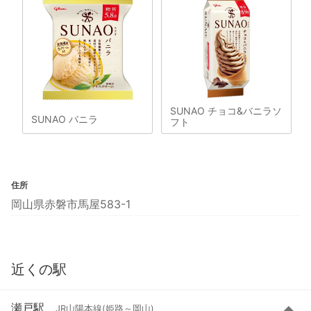
SUNAO チョコ&バニラソ
SUNAO バニラ
フト
住所
岡山県赤磐市馬屋583-1
近くの駅
瀬戸駅
JR山陽本線(姫路～岡山)