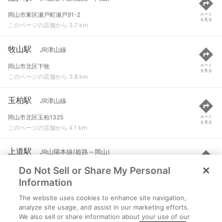
岡山市東区瀬戸町瀬戸91-2
ルート
を見る
このページの店舗から 3.7 km
牧山駅
JR津山線
岡山市北区下牧
ルート
を見る
このページの店舗から 3.8 km
玉柏駅
JR津山線
岡山市北区玉柏1325
ルート
を見る
このページの店舗から 4.1 km
上道駅
JR山陽本線(姫路～岡山)
Do Not Sell or Share My Personal
岡山市東区中尾140-1
ルート
を見る
このページの店舗から 4.6 km
Information
The website uses cookies to enhance site navigation,
東岡山駅
JR山陽本線(姫路～岡山) など
analyze site usage, and assist in our marketing efforts.
We also sell or share information about your use of our
岡山市中区土田112-1
ルート