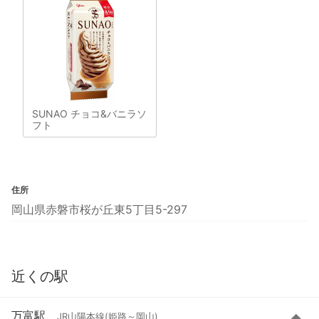
SUNAO チョコ&バニラソ
フト
住所
岡山県赤磐市桜が丘東5丁目5-297
近くの駅
万富駅
JR山陽本線(姫路～岡山)