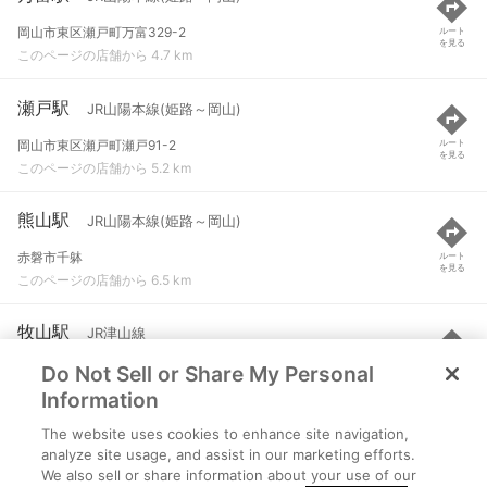
岡山市東区瀬戸町万富329-2
ルート
を見る
このページの店舗から 4.7 km
瀬戸駅
JR山陽本線(姫路～岡山)
岡山市東区瀬戸町瀬戸91-2
ルート
を見る
このページの店舗から 5.2 km
熊山駅
JR山陽本線(姫路～岡山)
赤磐市千躰
ルート
を見る
このページの店舗から 6.5 km
牧山駅
JR津山線
Do Not Sell or Share My Personal
岡山市北区下牧
ルート
を見る
このページの店舗から 8.4 km
Information
The website uses cookies to enhance site navigation,
上道駅
JR山陽本線(姫路～岡山)
analyze site usage, and assist in our marketing efforts.
We also sell or share information about your use of our
岡山市東区中尾140-1
ルート