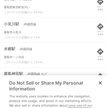
香取郡東庄町笹川い
ルート
を見る
このページの店舗から 6.9 km
小見川駅
JR成田線
香取市小見川
ルート
を見る
このページの店舗から 7 km
水郷駅
JR成田線
香取市一ノ分目
ルート
を見る
このページの店舗から 7.3 km
鹿島神宮駅
JR鹿島線 など
Do Not Sell or Share My Personal
鹿嶋市宮中
ルート
を見る
このページの店舗から 8 km
Information
The website uses cookies to enhance site navigation,
延方駅
JR鹿島線
analyze site usage, and assist in our marketing efforts.
We also sell or share information about your use of our
潮来市延方字押立
ルート