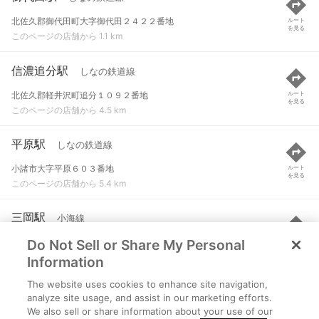
北佐久郡御代田町大字御代田２４２２番地
ルート
を見る
このページの店舗から 1.1 km
信濃追分駅
しなの鉄道線
北佐久郡軽井沢町追分１０９２番地
ルート
を見る
このページの店舗から 4.5 km
平原駅
しなの鉄道線
小諸市大字平原６０３番地
ルート
を見る
このページの店舗から 5.4 km
三岡駅
小海線
Do Not Sell or Share My Personal
小諸市森山
ルート
を見る
このページの店舗から 6.1 km
Information
The website uses cookies to enhance site navigation,
乙女駅
小海線
analyze site usage, and assist in our marketing efforts.
We also sell or share information about your use of our
小諸市東山
ルート