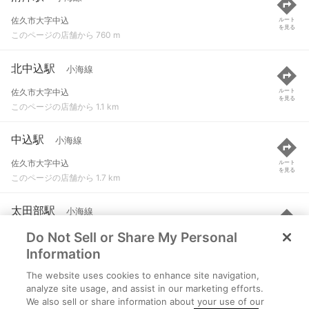
佐久市大字中込
ルート
を見る
このページの店舗から 760 m
北中込駅
小海線
佐久市大字中込
ルート
を見る
このページの店舗から 1.1 km
中込駅
小海線
佐久市大字中込
ルート
を見る
このページの店舗から 1.7 km
太田部駅
小海線
Do Not Sell or Share My Personal
佐久市大字太田部
ルート
を見る
このページの店舗から 3 km
Information
The website uses cookies to enhance site navigation,
岩村田駅
小海線
analyze site usage, and assist in our marketing efforts.
We also sell or share information about your use of our
佐久市岩村田
ルート