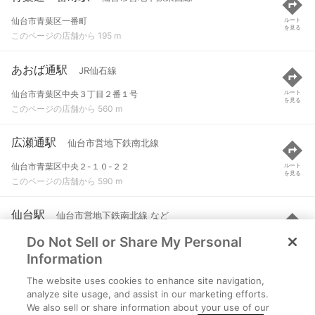
仙台市青葉区一番町
ルート
を見る
このページの店舗から 195 m
あおば通駅
JR仙石線
仙台市青葉区中央３丁目２番１号
ルート
を見る
このページの店舗から 560 m
広瀬通駅
仙台市営地下鉄南北線
仙台市青葉区中央２-１０-２２
ルート
を見る
このページの店舗から 590 m
仙台駅
仙台市営地下鉄南北線 など
Do Not Sell or Share My Personal
仙台市青葉区中央一丁目10-10
ルート
を見る
このページの店舗から 632 m
Information
The website uses cookies to enhance site navigation,
大町西公園駅
仙台市営地下鉄東西線
analyze site usage, and assist in our marketing efforts.
We also sell or share information about your use of our
仙台市青葉区大町
ルート