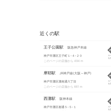
近くの駅
王子公園駅
阪急神戸本線
神戸市灘区王子町１-４-２０
ル
を
このページの店舗から 494 m
摩耶駅
JR神戸線(大阪～神戸)
神戸市灘区灘南通六丁目
ル
を
このページの店舗から 661 m
西灘駅
阪神本線
神戸市灘区都通５-５-１
ル
を