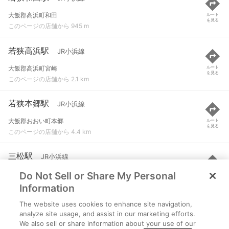
大飯郡高浜町和田
ルート
を見る
このページの店舗から 945 m
若狭高浜駅
JR小浜線
大飯郡高浜町宮崎
ルート
を見る
このページの店舗から 2.1 km
若狭本郷駅
JR小浜線
大飯郡おおい町本郷
ルート
を見る
このページの店舗から 4.4 km
三松駅
JR小浜線
Do Not Sell or Share My Personal
大飯郡高浜町東三松
ルート
を見る
このページの店舗から 4.6 km
Information
The website uses cookies to enhance site navigation,
青郷駅
JR小浜線
analyze site usage, and assist in our marketing efforts.
We also sell or share information about your use of our
大飯郡高浜町青郷
ルート